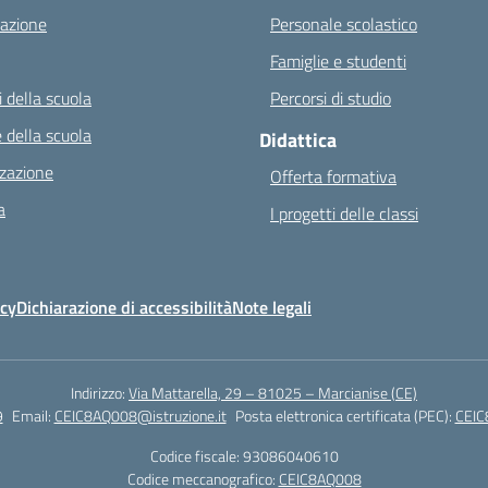
azione
Personale scolastico
Famiglie e studenti
 della scuola
Percorsi di studio
 della scuola
Didattica
zazione
Offerta formativa
a
I progetti delle classi
icy
Dichiarazione di accessibilità
Note legali
Indirizzo:
Via Mattarella, 29 – 81025 – Marcianise (CE)
9
Email:
CEIC8AQ008@istruzione.it
Posta elettronica certificata (PEC):
CEIC
Codice fiscale: 93086040610
Codice meccanografico:
CEIC8AQ008