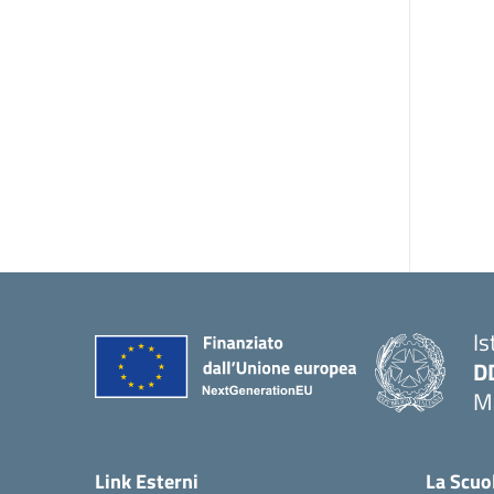
Is
D
Ma
— 
Link Esterni
La Scuo