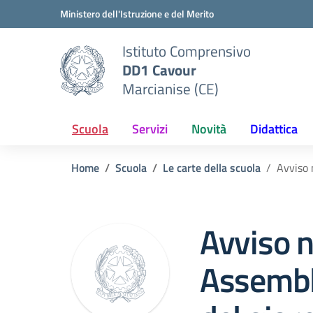
Vai ai contenuti
Vai al menu di navigazione
Vai al footer
Ministero dell'Istruzione e del Merito
Istituto Comprensivo
DD1 Cavour
Marcianise (CE)
Scuola
Servizi
Novità
Didattica
Home
Scuola
Le carte della scuola
Avviso 
Avviso n
Assembl