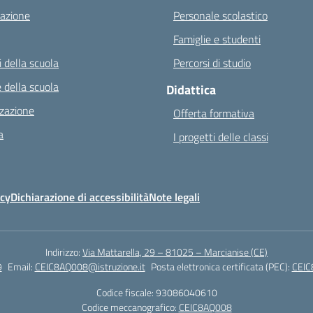
azione
Personale scolastico
Famiglie e studenti
 della scuola
Percorsi di studio
 della scuola
Didattica
zazione
Offerta formativa
a
I progetti delle classi
icy
Dichiarazione di accessibilità
Note legali
Indirizzo:
Via Mattarella, 29 – 81025 – Marcianise (CE)
9
Email:
CEIC8AQ008@istruzione.it
Posta elettronica certificata (PEC):
CEIC
Codice fiscale: 93086040610
Codice meccanografico:
CEIC8AQ008