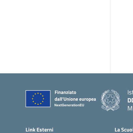
Is
D
Ma
— 
Link Esterni
La Scuo