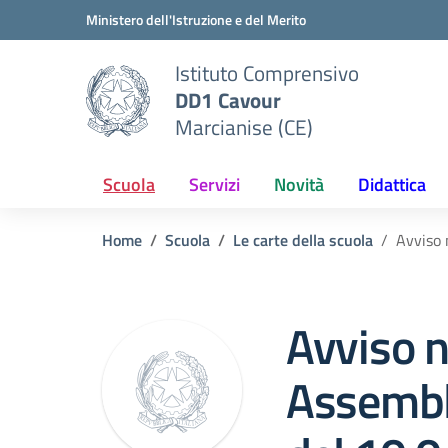
Vai ai contenuti
Vai al menu di navigazione
Vai al footer
Ministero dell'Istruzione e del Merito
Istituto Comprensivo
DD1 Cavour
Marcianise (CE)
Scuola
Servizi
Novità
Didattica
Home
Scuola
Le carte della scuola
Avviso 
Avviso n
Assembl