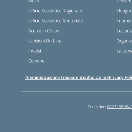
MIUR
Present
Ufficio Scolastico Regionale
I luoghi
Ufficio Scolastico Territoriale
I numeri
Scuola in Chiaro
Le carte
Iscrizioni On Line
Organiz
Invalsi
La stori
Comune
Amministrazione trasparente
Albo Online
Privacy Pol
Centralino:
0823155864