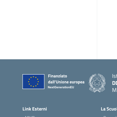
Is
D
Ma
— 
Link Esterni
La Scuo