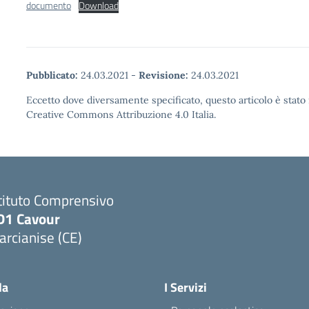
documento
Download
Pubblicato:
24.03.2021
-
Revisione:
24.03.2021
Eccetto dove diversamente specificato, questo articolo è stato 
Creative Commons Attribuzione 4.0 Italia.
tituto Comprensivo
D1 Cavour
rcianise (CE)
Visita la pagina iniziale della scuola
la
I Servizi