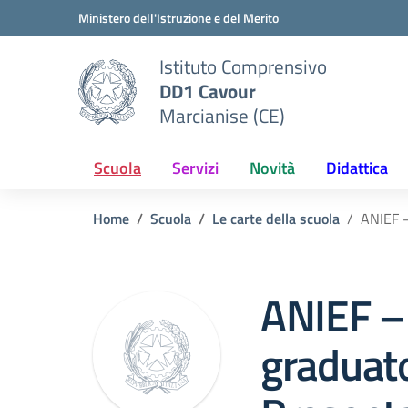
Vai ai contenuti
Vai al menu di navigazione
Vai al footer
Ministero dell'Istruzione e del Merito
Istituto Comprensivo
DD1 Cavour
Marcianise (CE)
Scuola
Servizi
Novità
Didattica
Home
Scuola
Le carte della scuola
ANIEF –
ANIEF –
graduato