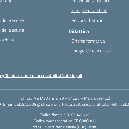
azione
Personale scolastico
Famiglie e studenti
 della scuola
Percorsi di studio
 della scuola
Didattica
zazione
Offerta formativa
a
I progetti delle classi
icy
Dichiarazione di accessibilità
Note legali
Indirizzo:
Via Mattarella, 29 – 81025 – Marcianise (CE)
9
Email:
CEIC8AQ008@istruzione.it
Posta elettronica certificata (PEC):
CEIC
Codice fiscale: 93086040610
Codice meccanografico:
CEIC8AQ008
Codice unico di fatturazione (CUF): ufchf3