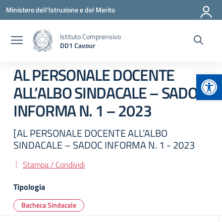
Vai ai contenuti
Vai al menu di navigazione
Vai al footer
Ministero dell'Istruzione e del Merito
Istituto Comprensivo
DD1 Cavour
AL PERSONALE DOCENTE
Apr
ALL’ALBO SINDACALE – SADOC
INFORMA N. 1 – 2023
[AL PERSONALE DOCENTE ALL’ALBO
SINDACALE – SADOC INFORMA N. 1 - 2023
Stampa / Condividi
Tipologia
Bacheca Sindacale