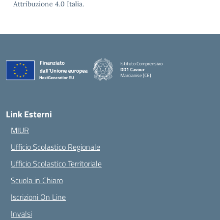
Attribuzione 4.0 Italia.
Istituto Comprensivo
DD1 Cavour
Marcianise (CE)
— Visita la pagina iniziale della scuola
Link Esterni
MIUR
Ufficio Scolastico Regionale
Ufficio Scolastico Territoriale
Scuola in Chiaro
Iscrizioni On Line
Invalsi