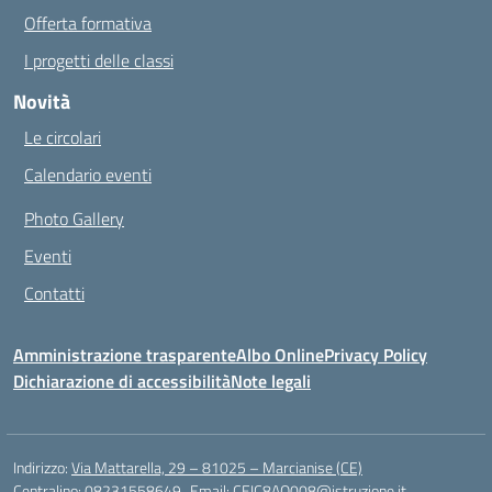
Offerta formativa
I progetti delle classi
Novità
Le circolari
Calendario eventi
Photo Gallery
Eventi
Contatti
Amministrazione trasparente
Albo Online
Privacy Policy
Dichiarazione di accessibilità
Note legali
Indirizzo:
Via Mattarella, 29 – 81025 – Marcianise (CE)
Centralino:
08231558649
Email:
CEIC8AQ008@istruzione.it