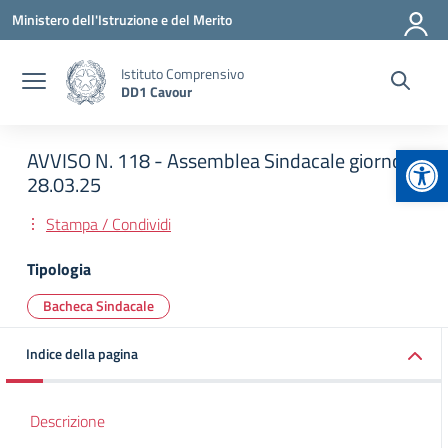
Vai ai contenuti
Vai al menu di navigazione
Vai al footer
Ministero dell'Istruzione e del Merito
Istituto Comprensivo
DD1 Cavour
Apr
AVVISO N. 118 - Assemblea Sindacale giorno
28.03.25
Stampa / Condividi
Tipologia
Bacheca Sindacale
Indice della pagina
Descrizione