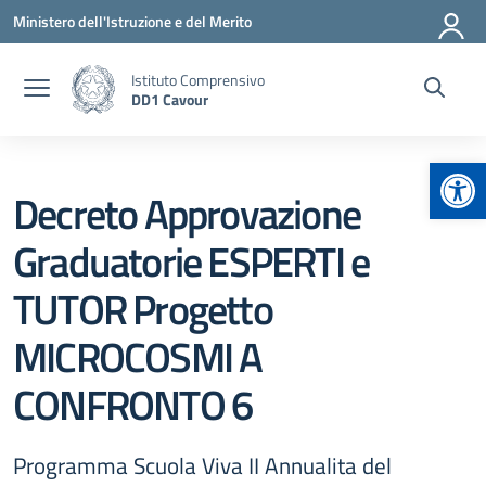
Vai ai contenuti
Vai al menu di navigazione
Vai al footer
Ministero dell'Istruzione e del Merito
Istituto Comprensivo
DD1 Cavour
Apr
Decreto Approvazione
Graduatorie ESPERTI e
TUTOR Progetto
MICROCOSMI A
CONFRONTO 6
Programma Scuola Viva II Annualita del