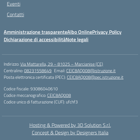
Eventi
Contatti
Amministrazione trasparente
Albo Online
Privacy Policy
Dichiarazione di accessibilità
Note legali
Indirizzo:
Via Mattarella, 29 – 81025 – Marcianise (CE)
Centralino:
08231558649
Email:
CEIC8AQ008@istruzione.it
Posta elettronica certificata (PEC):
CEIC8AQ008@pec.istruzione.it
Codice fiscale: 93086040610
Codice meccanografico:
CEIC8AQ008
Codice unico di fatturazione (CUF): ufchf3
Hosting & Powered by 3D Solution S.r.l.
Concept & Design by Designers Italia