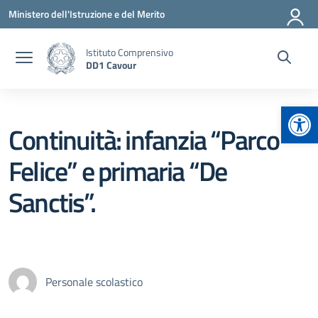
Vai ai contenuti
Vai al menu di navigazione
Vai al footer
Ministero dell'Istruzione e del Merito
Istituto Comprensivo
DD1 Cavour
Apr
Continuità: infanzia “Parco
Felice” e primaria “De
Sanctis”.
Personale scolastico