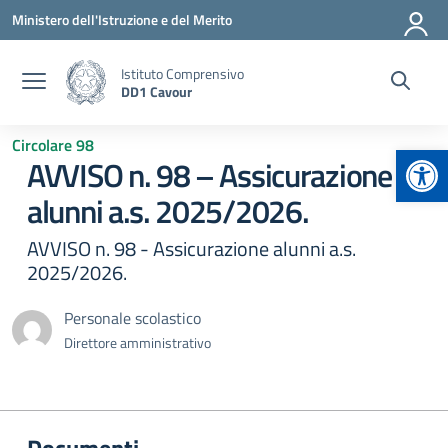
Vai ai contenuti
Vai al menu di navigazione
Vai al footer
Ministero dell'Istruzione e del Merito
Istituto Comprensivo
DD1 Cavour
Circolare 98
Apr
AVVISO n. 98 – Assicurazione
alunni a.s. 2025/2026.
AVVISO n. 98 - Assicurazione alunni a.s.
2025/2026.
Personale scolastico
Direttore amministrativo