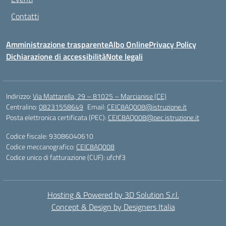
Contatti
Amministrazione trasparente
Albo Online
Privacy Policy
Dichiarazione di accessibilità
Note legali
Indirizzo:
Via Mattarella, 29 – 81025 – Marcianise (CE)
Centralino:
08231558649
Email:
CEIC8AQ008@istruzione.it
Posta elettronica certificata (PEC):
CEIC8AQ008@pec.istruzione.it
Codice fiscale: 93086040610
Codice meccanografico:
CEIC8AQ008
Codice unico di fatturazione (CUF): ufchf3
Hosting & Powered by 3D Solution S.r.l.
Concept & Design by Designers Italia