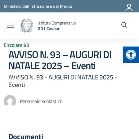
Vai ai contenuti
Vai al menu di navigazione
Vai al footer
Ministero dell'Istruzione e del Merito
Istituto Comprensivo
DD1 Cavour
Circolare 93
Apr
AVVISO N. 93 – AUGURI DI
NATALE 2025 – Eventi
AVVISO N. 93 - AUGURI DI NATALE 2025 -
Eventi
Personale scolastico
Documenti