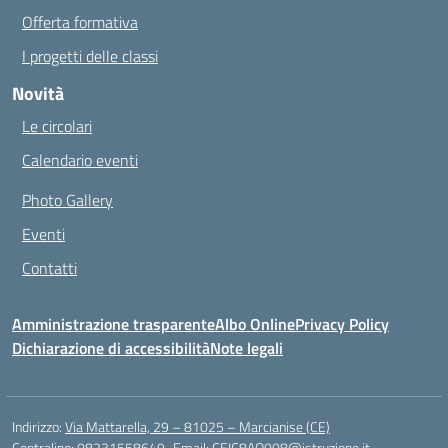
Offerta formativa
I progetti delle classi
Novità
Le circolari
Calendario eventi
Photo Gallery
Eventi
Contatti
Amministrazione trasparente
Albo Online
Privacy Policy
Dichiarazione di accessibilità
Note legali
Indirizzo:
Via Mattarella, 29 – 81025 – Marcianise (CE)
Centralino:
08231558649
Email:
CEIC8AQ008@istruzione.it