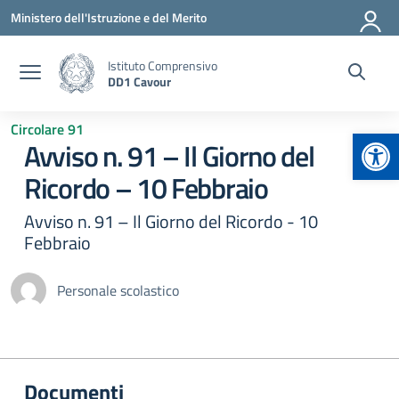
Vai ai contenuti
Vai al menu di navigazione
Vai al footer
Ministero dell'Istruzione e del Merito
Istituto Comprensivo
DD1 Cavour
Circolare 91
Apr
Avviso n. 91 – Il Giorno del
Ricordo – 10 Febbraio
Avviso n. 91 – Il Giorno del Ricordo - 10
Febbraio
Personale scolastico
Documenti