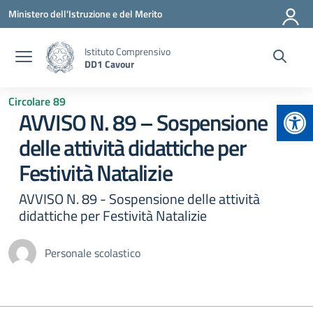
Vai ai contenuti
Vai al menu di navigazione
Vai al footer
Ministero dell'Istruzione e del Merito
Istituto Comprensivo
DD1 Cavour
Circolare 89
Apr
AVVISO N. 89 – Sospensione
delle attività didattiche per
Festività Natalizie
AVVISO N. 89 - Sospensione delle attività
didattiche per Festività Natalizie
Personale scolastico