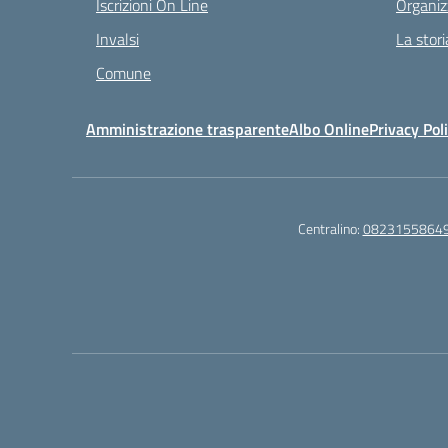
Iscrizioni On Line
Organiz
Invalsi
La stori
Comune
Amministrazione trasparente
Albo Online
Privacy Pol
Centralino:
0823155864