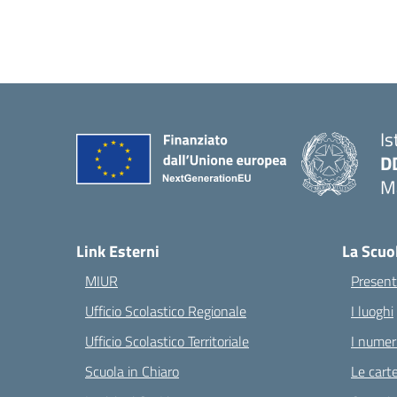
Is
D
Ma
— 
Link Esterni
La Scuo
MIUR
Present
Ufficio Scolastico Regionale
I luoghi
Ufficio Scolastico Territoriale
I numeri
Scuola in Chiaro
Le carte