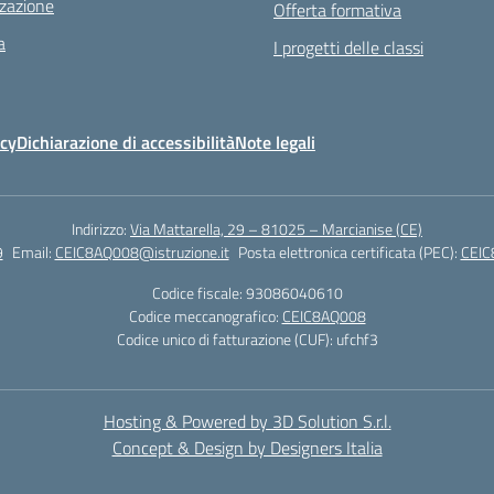
zazione
Offerta formativa
a
I progetti delle classi
icy
Dichiarazione di accessibilità
Note legali
Indirizzo:
Via Mattarella, 29 – 81025 – Marcianise (CE)
9
Email:
CEIC8AQ008@istruzione.it
Posta elettronica certificata (PEC):
CEIC
Codice fiscale: 93086040610
Codice meccanografico:
CEIC8AQ008
Codice unico di fatturazione (CUF): ufchf3
Hosting & Powered by 3D Solution S.r.l.
Concept & Design by Designers Italia