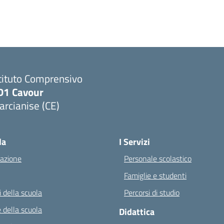
tituto Comprensivo
D1 Cavour
rcianise (CE)
Visita la pagina iniziale della scuola
la
I Servizi
azione
Personale scolastico
Famiglie e studenti
 della scuola
Percorsi di studio
 della scuola
Didattica