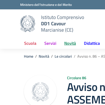
Vai ai contenuti
Vai al menu di navigazione
Vai al footer
Ministero dell'Istruzione e del Merito
Istituto Comprensivo
DD1 Cavour
Marcianise (CE)
Scuola
Servizi
Novità
Didattica
Home
Novità
Le circolari
Avviso n. 86 –
Circolare 86
Avviso n
ASSEM