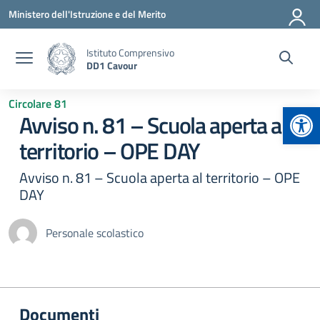
Vai ai contenuti
Vai al menu di navigazione
Vai al footer
Ministero dell'Istruzione e del Merito
Istituto Comprensivo
DD1 Cavour
Circolare 81
Apr
Avviso n. 81 – Scuola aperta al
territorio – OPE DAY
Avviso n. 81 – Scuola aperta al territorio – OPE
DAY
Personale scolastico
Documenti