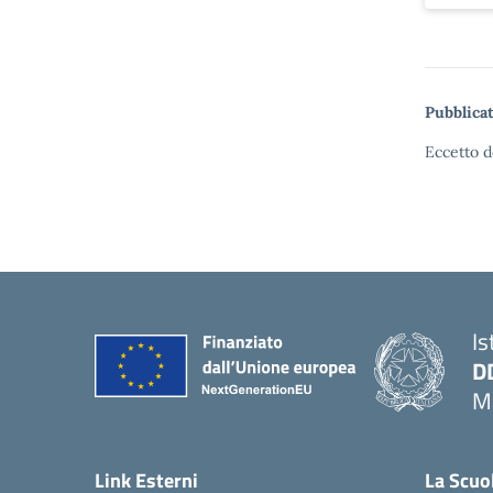
Pubblicat
Eccetto d
Is
D
Ma
— 
Link Esterni
La Scuo