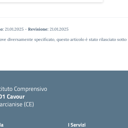
o:
21.01.2025
-
Revisione:
21.01.2025
ove diversamente specificato, questo articolo è stato rilasciato sott
tituto Comprensivo
D1 Cavour
rcianise (CE)
Visita la pagina iniziale della scuola
la
I Servizi