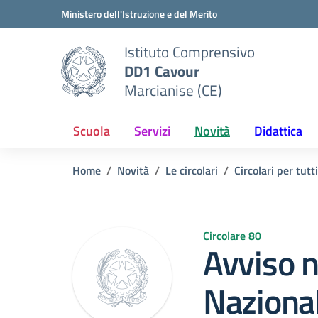
Vai ai contenuti
Vai al menu di navigazione
Vai al footer
Ministero dell'Istruzione e del Merito
Istituto Comprensivo
DD1 Cavour
Marcianise (CE)
Scuola
Servizi
Novità
Didattica
Home
Novità
Le circolari
Circolari per tutti
Circolare 80
Avviso n
Nazional