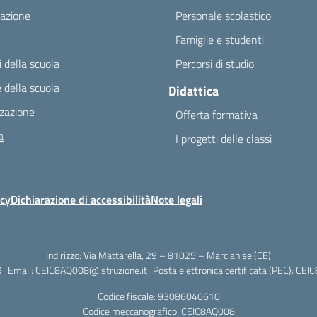
azione
Personale scolastico
Famiglie e studenti
 della scuola
Percorsi di studio
 della scuola
Didattica
zazione
Offerta formativa
a
I progetti delle classi
icy
Dichiarazione di accessibilità
Note legali
Indirizzo:
Via Mattarella, 29 – 81025 – Marcianise (CE)
9
Email:
CEIC8AQ008@istruzione.it
Posta elettronica certificata (PEC):
CEIC
Codice fiscale: 93086040610
Codice meccanografico:
CEIC8AQ008