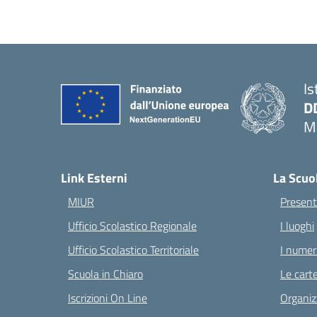
Is
D
Ma
— 
Link Esterni
La Scuo
MIUR
Present
Ufficio Scolastico Regionale
I luoghi
Ufficio Scolastico Territoriale
I numeri
Scuola in Chiaro
Le carte
Iscrizioni On Line
Organiz