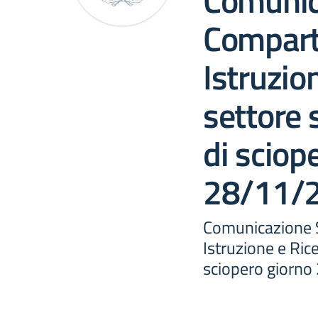
Comunic
Compart
Istruzio
settore 
di sciop
28/11/
Comunicazione 
Istruzione e Ric
sciopero giorn