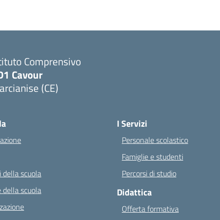
tituto Comprensivo
D1 Cavour
rcianise (CE)
Visita la pagina iniziale della scuola
la
I Servizi
azione
Personale scolastico
Famiglie e studenti
 della scuola
Percorsi di studio
 della scuola
Didattica
zazione
Offerta formativa