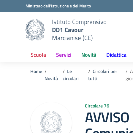
Vai ai contenuti
Vai al menu di navigazione
Vai al footer
Ministero dell'Istruzione e del Merito
Istituto Comprensivo
DD1 Cavour
Marcianise (CE)
Scuola
Servizi
Novità
Didattica
Home
Le
Circolari per
A
Novità
circolari
tutti
gio
Circolare 76
AVVISO 