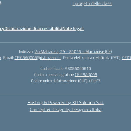
a
I progetti delle classi
icy
Dichiarazione di accessibilità
Note legali
Indirizzo:
Via Mattarella, 29 – 81025 – Marcianise (CE)
9
Email:
CEIC8AQ008@istruzione.it
Posta elettronica certificata (PEC):
CEIC
Codice fiscale: 93086040610
Codice meccanografico:
CEIC8AQ008
Codice unico di fatturazione (CUF): ufchf3
Hosting & Powered by 3D Solution S.r.l.
Concept & Design by Designers Italia