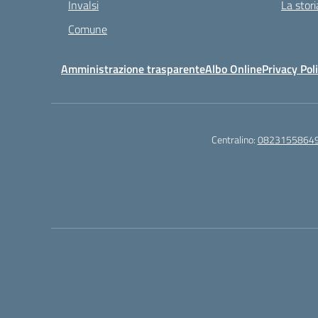
Invalsi
La stori
Comune
Amministrazione trasparente
Albo Online
Privacy Pol
Centralino:
0823155864