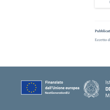
Pubblicat
Eccetto d
Is
D
Ma
— 