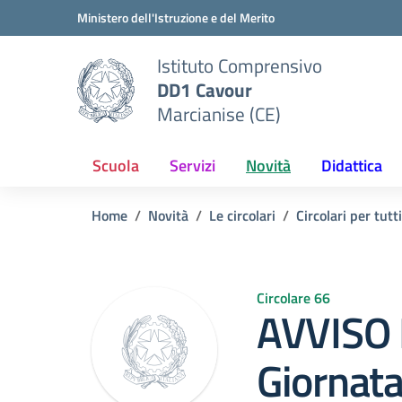
Vai ai contenuti
Vai al menu di navigazione
Vai al footer
Ministero dell'Istruzione e del Merito
Istituto Comprensivo
DD1 Cavour
Marcianise (CE)
Scuola
Servizi
Novità
Didattica
Home
Novità
Le circolari
Circolari per tutti
Circolare 66
AVVISO 
Giornata