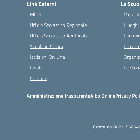
Link Esterni
La Scuo
MIUR
Present
Ufficio Scolastico Regionale
I luoghi
Ufficio Scolastico Territoriale
I numeri
Scuola in Chiaro
Le carte
Iscrizioni On Line
Organiz
Invalsi
La stori
Comune
Amministrazione trasparente
Albo Online
Privacy Pol
Centralino:
0823155864