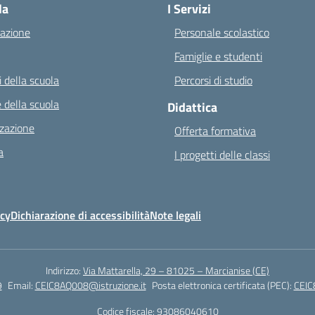
la
I Servizi
azione
Personale scolastico
Famiglie e studenti
 della scuola
Percorsi di studio
 della scuola
Didattica
zazione
Offerta formativa
a
I progetti delle classi
icy
Dichiarazione di accessibilità
Note legali
Indirizzo:
Via Mattarella, 29 – 81025 – Marcianise (CE)
9
Email:
CEIC8AQ008@istruzione.it
Posta elettronica certificata (PEC):
CEIC
Codice fiscale: 93086040610