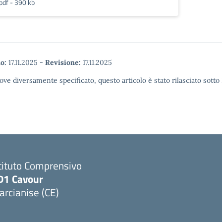
pdf - 390 kb
o:
17.11.2025
-
Revisione:
17.11.2025
ove diversamente specificato, questo articolo è stato rilasciato sott
tituto Comprensivo
D1 Cavour
rcianise (CE)
Visita la pagina iniziale della scuola