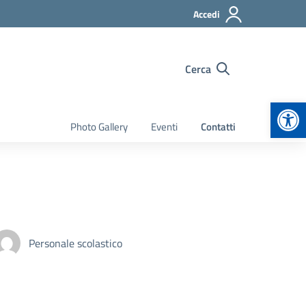
Accedi
Cerca
Apr
Photo Gallery
Eventi
Contatti
Personale scolastico