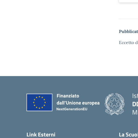
Pubblicat
Eccetto d
Is
D
Ma
— 
Link Esterni
La Scuo