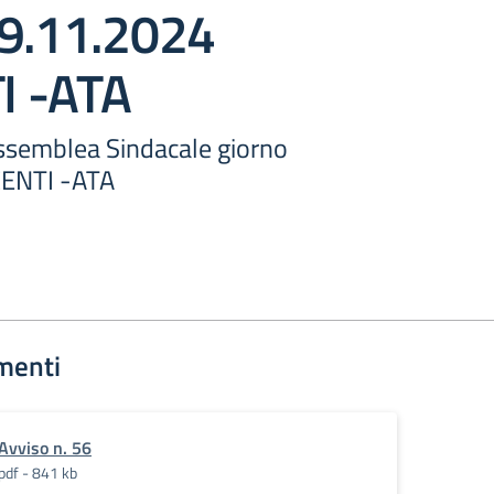
29.11.2024
I -ATA
Assemblea Sindacale giorno
ENTI -ATA
menti
Avviso n. 56
pdf - 841 kb