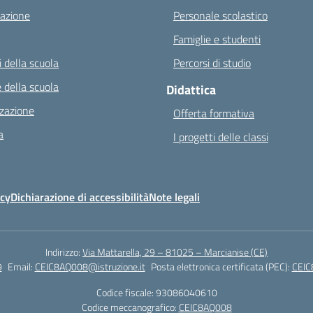
azione
Personale scolastico
Famiglie e studenti
 della scuola
Percorsi di studio
 della scuola
Didattica
zazione
Offerta formativa
a
I progetti delle classi
icy
Dichiarazione di accessibilità
Note legali
Indirizzo:
Via Mattarella, 29 – 81025 – Marcianise (CE)
9
Email:
CEIC8AQ008@istruzione.it
Posta elettronica certificata (PEC):
CEIC
Codice fiscale: 93086040610
Codice meccanografico:
CEIC8AQ008