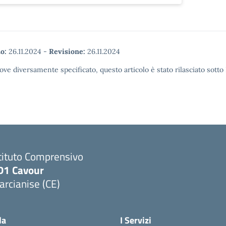
o:
26.11.2024
-
Revisione:
26.11.2024
ove diversamente specificato, questo articolo è stato rilasciato sott
tituto Comprensivo
D1 Cavour
rcianise (CE)
Visita la pagina iniziale della scuola
la
I Servizi