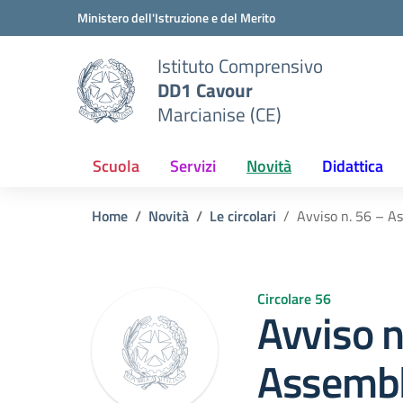
Vai ai contenuti
Vai al menu di navigazione
Vai al footer
Ministero dell'Istruzione e del Merito
Istituto Comprensivo
DD1 Cavour
Marcianise (CE)
Scuola
Servizi
Novità
Didattica
Home
Novità
Le circolari
Avviso n. 56 – A
Circolare 56
Avviso n
Assembl