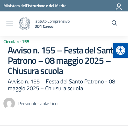
Vai ai contenuti
Vai al menu di navigazione
Vai al footer
Ministero dell'Istruzione e del Merito
Istituto Comprensivo
DD1 Cavour
Circolare 155
Apr
Avviso n. 155 – Festa del Santo
Patrono – 08 maggio 2025 –
Chiusura scuola
Avviso n. 155 – Festa del Santo Patrono - 08
maggio 2025 – Chiusura scuola
Personale scolastico