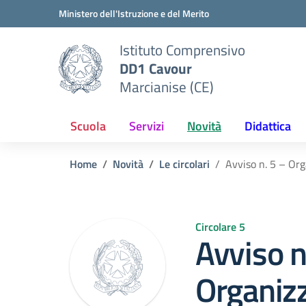
Vai ai contenuti
Vai al menu di navigazione
Vai al footer
Ministero dell'Istruzione e del Merito
Istituto Comprensivo
DD1 Cavour
Marcianise (CE)
Scuola
Servizi
Novità
Didattica
Home
Novità
Le circolari
Avviso n. 5 – Org
Circolare 5
Avviso n
Organizz