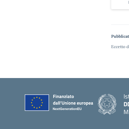
Pubblicat
Eccetto d
Is
D
Ma
— 