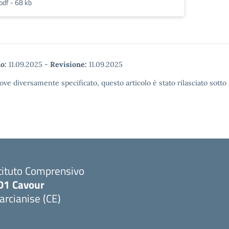
pdf - 68 kb
o:
11.09.2025
-
Revisione:
11.09.2025
ove diversamente specificato, questo articolo è stato rilasciato sott
tituto Comprensivo
D1 Cavour
rcianise (CE)
Visita la pagina iniziale della scuola