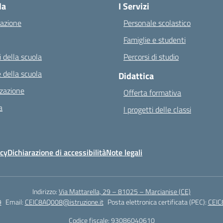
la
I Servizi
azione
Personale scolastico
Famiglie e studenti
 della scuola
Percorsi di studio
 della scuola
Didattica
zazione
Offerta formativa
a
I progetti delle classi
icy
Dichiarazione di accessibilità
Note legali
Indirizzo:
Via Mattarella, 29 – 81025 – Marcianise (CE)
9
Email:
CEIC8AQ008@istruzione.it
Posta elettronica certificata (PEC):
CEIC
Codice fiscale: 93086040610