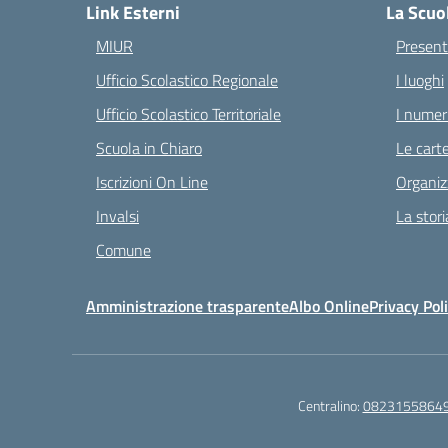
Link Esterni
La Scuo
MIUR
Present
Ufficio Scolastico Regionale
I luoghi
Ufficio Scolastico Territoriale
I numeri
Scuola in Chiaro
Le carte
Iscrizioni On Line
Organiz
Invalsi
La stori
Comune
Amministrazione trasparente
Albo Online
Privacy Pol
Centralino:
0823155864