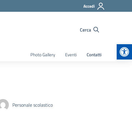
Accedi
Cerca
Apr
Photo Gallery
Eventi
Contatti
Personale scolastico