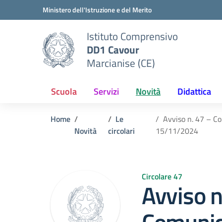
Vai ai contenuti
Vai al menu di navigazione
Vai al footer
Ministero dell'Istruzione e del Merito
Istituto Comprensivo
DD1 Cavour
Marcianise (CE)
Scuola
Servizi
Novità
Didattica
Home
Le
Avviso n. 47 – Co
Novità
circolari
15/11/2024
Circolare 47
Avviso n