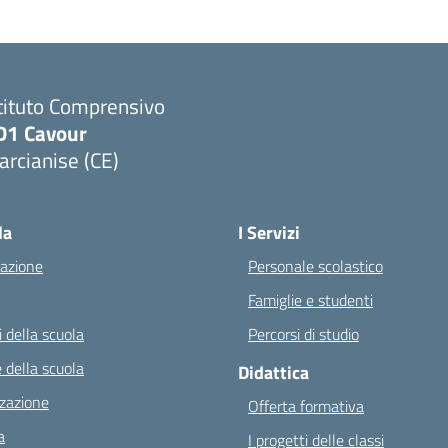
tituto Comprensivo
D1 Cavour
rcianise (CE)
Visita la pagina iniziale della scuola
la
I Servizi
azione
Personale scolastico
Famiglie e studenti
 della scuola
Percorsi di studio
 della scuola
Didattica
zazione
Offerta formativa
a
I progetti delle classi