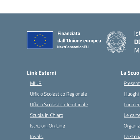
Is
D
Ma
— 
Link Esterni
La Scuo
MIUR
Present
Ufficio Scolastico Regionale
I luoghi
Ufficio Scolastico Territoriale
I numeri
Scuola in Chiaro
Le carte
Iscrizioni On Line
Organiz
Invalsi
La stori