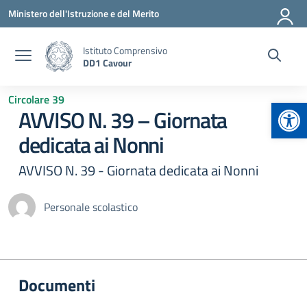
Vai ai contenuti
Vai al menu di navigazione
Vai al footer
Ministero dell'Istruzione e del Merito
Istituto Comprensivo
DD1 Cavour
Circolare 39
Apr
AVVISO N. 39 – Giornata
dedicata ai Nonni
AVVISO N. 39 - Giornata dedicata ai Nonni
Personale scolastico
Documenti