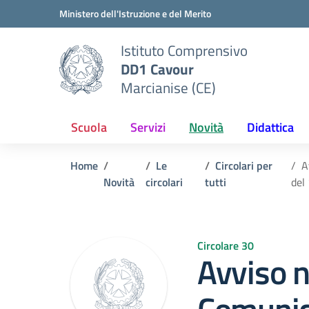
Vai ai contenuti
Vai al menu di navigazione
Vai al footer
Ministero dell'Istruzione e del Merito
Istituto Comprensivo
DD1 Cavour
Marcianise (CE)
Scuola
Servizi
Novità
Didattica
Home
Le
Circolari per
A
Novità
circolari
tutti
del
Circolare 30
Avviso n