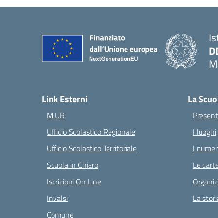
Is
D
Ma
— 
Link Esterni
La Scuo
MIUR
Present
Ufficio Scolastico Regionale
I luoghi
Ufficio Scolastico Territoriale
I numeri
Scuola in Chiaro
Le carte
Iscrizioni On Line
Organiz
Invalsi
La stori
Comune