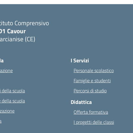
tituto Comprensivo
D1 Cavour
rcianise (CE)
Visita la pagina iniziale della scuola
la
I Servizi
azione
Personale scolastico
Famiglie e studenti
 della scuola
Percorsi di studio
 della scuola
Didattica
zazione
Offerta formativa
a
I progetti delle classi