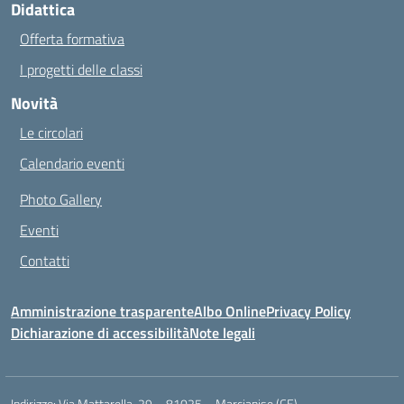
Didattica
Offerta formativa
I progetti delle classi
Novità
Le circolari
Calendario eventi
Photo Gallery
Eventi
Contatti
Amministrazione trasparente
Albo Online
Privacy Policy
Dichiarazione di accessibilità
Note legali
Indirizzo:
Via Mattarella, 29 – 81025 – Marcianise (CE)