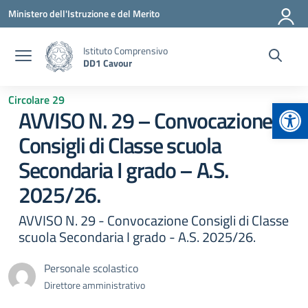
Vai ai contenuti
Vai al menu di navigazione
Vai al footer
Ministero dell'Istruzione e del Merito
Istituto Comprensivo
DD1 Cavour
Circolare 29
Apr
AVVISO N. 29 – Convocazione
Consigli di Classe scuola
Secondaria I grado – A.S.
2025/26.
AVVISO N. 29 - Convocazione Consigli di Classe
scuola Secondaria I grado - A.S. 2025/26.
Personale scolastico
Direttore amministrativo