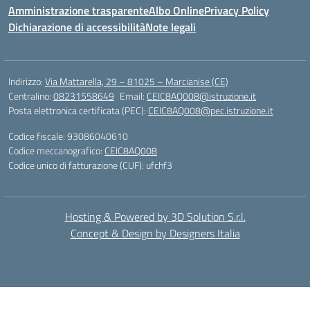
Amministrazione trasparente
Albo Online
Privacy Policy
Dichiarazione di accessibilità
Note legali
Indirizzo:
Via Mattarella, 29 – 81025 – Marcianise (CE)
Centralino:
08231558649
Email:
CEIC8AQ008@istruzione.it
Posta elettronica certificata (PEC):
CEIC8AQ008@pec.istruzione.it
Codice fiscale: 93086040610
Codice meccanografico:
CEIC8AQ008
Codice unico di fatturazione (CUF): ufchf3
Hosting & Powered by 3D Solution S.r.l.
Concept & Design by Designers Italia