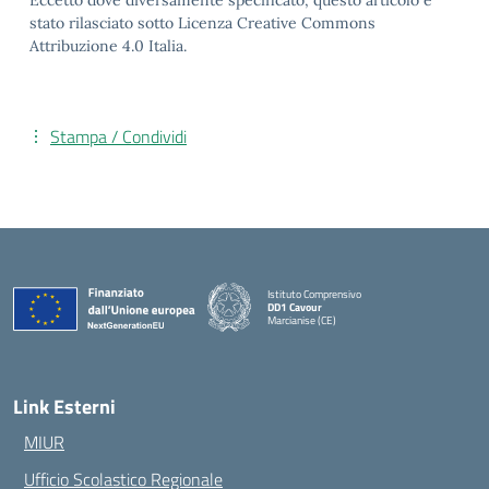
Eccetto dove diversamente specificato, questo articolo è
stato rilasciato sotto Licenza Creative Commons
Attribuzione 4.0 Italia.
Stampa / Condividi
Istituto Comprensivo
DD1 Cavour
Marcianise (CE)
— Visita la pagina iniziale della scuola
Link Esterni
MIUR
Ufficio Scolastico Regionale