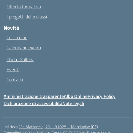
Offerta formativa
I progetti delle classi
Novità
Le circolari
Calendario eventi
Photo Gallery
Eventi
Contatti
Amministrazione trasparente
Albo Online
Privacy Policy
Dichiarazione di accessibilità
Note legali
Indirizzo:
Via Mattarella, 29 – 81025 – Marcianise (CE)
Centralino:
08231558649
Email:
CEIC8AQ008@istruzione.it