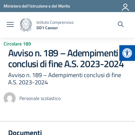
Vai ai contenuti
Vai al menu di navigazione
Vai al footer
Ministero dell'Istruzione e del Merito
Istituto Comprensivo
DD1 Cavour
Circolare 189
Apr
Avviso n. 189 – Adempimenti
conclusi di fine A.S. 2023-2024
Avviso n. 189 – Adempimenti conclusi di fine
A.S. 2023-2024
Personale scolastico
Documenti