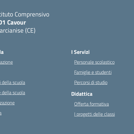
tituto Comprensivo
D1 Cavour
rcianise (CE)
Visita la pagina iniziale della scuola
la
I Servizi
azione
Personale scolastico
Famiglie e studenti
 della scuola
Percorsi di studio
 della scuola
Didattica
zazione
Offerta formativa
a
I progetti delle classi