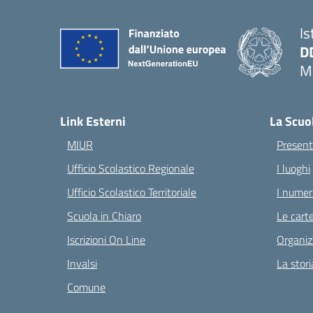
Is
D
Ma
— 
Link Esterni
La Scuo
MIUR
Present
Ufficio Scolastico Regionale
I luoghi
Ufficio Scolastico Territoriale
I numeri
Scuola in Chiaro
Le carte
Iscrizioni On Line
Organiz
Invalsi
La stori
Comune