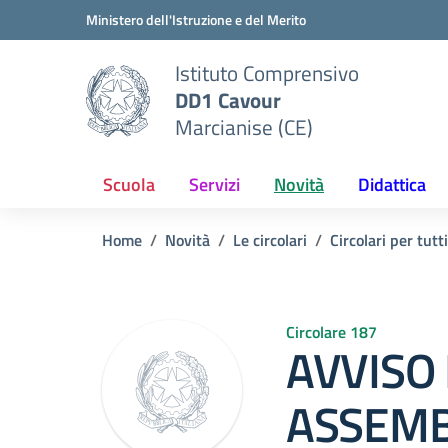
Vai ai contenuti
Vai al menu di navigazione
Vai al footer
Ministero dell'Istruzione e del Merito
Istituto Comprensivo
DD1 Cavour
Marcianise (CE)
Scuola
Servizi
Novità
Didattica
Home
Novità
Le circolari
Circolari per tutti
Circolare 187
AVVISO 
ASSEM