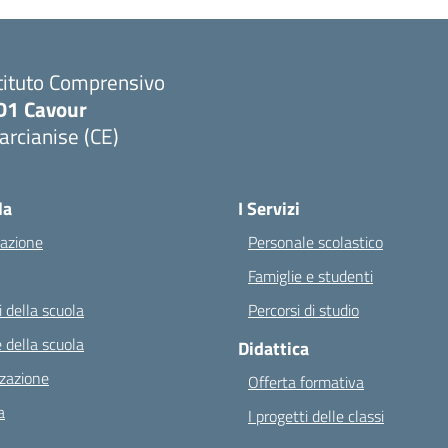
tituto Comprensivo
D1 Cavour
rcianise (CE)
Visita la pagina iniziale della scuola
la
I Servizi
azione
Personale scolastico
Famiglie e studenti
 della scuola
Percorsi di studio
 della scuola
Didattica
zazione
Offerta formativa
a
I progetti delle classi