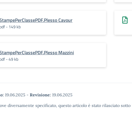
StampePerClassePDF.Plesso Cavour
pdf - 149 kb
StampePerClassePDF.Plesso Mazzini
pdf - 49 kb
o:
19.06.2025
-
Revisione:
19.06.2025
ove diversamente specificato, questo articolo è stato rilasciato sott