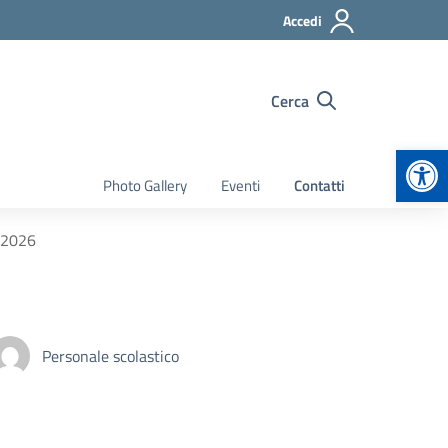
Accedi
Cerca
Apr
Photo Gallery
Eventi
Contatti
– 2026
Personale scolastico