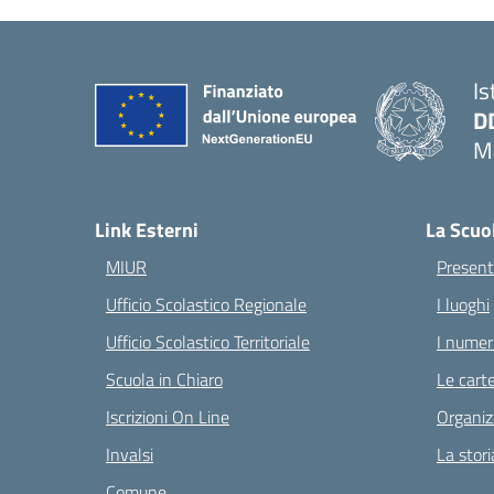
Is
D
Ma
— 
Link Esterni
La Scuo
MIUR
Present
Ufficio Scolastico Regionale
I luoghi
Ufficio Scolastico Territoriale
I numeri
Scuola in Chiaro
Le carte
Iscrizioni On Line
Organiz
Invalsi
La stori
Comune