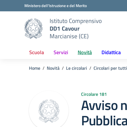
Vai ai contenuti
Vai al menu di navigazione
Vai al footer
Ministero dell'Istruzione e del Merito
Istituto Comprensivo
DD1 Cavour
Marcianise (CE)
Scuola
Servizi
Novità
Didattica
Home
Novità
Le circolari
Circolari per tutti
Circolare 181
Avviso n
Pubblica