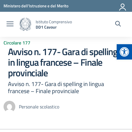
Vai ai contenuti
Vai al menu di navigazione
Vai al footer
Ministero dell'Istruzione e del Merito
Istituto Comprensivo
DD1 Cavour
Circolare 177
Apr
Avviso n. 177- Gara di spelling
in lingua francese – Finale
provinciale
Avviso n. 177- Gara di spelling in lingua
francese – Finale provinciale
Personale scolastico