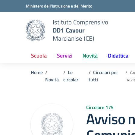
Vai ai contenuti
Vai al menu di navigazione
Vai al footer
Ministero dell'Istruzione e del Merito
Istituto Comprensivo
DD1 Cavour
Marcianise (CE)
Scuola
Servizi
Novità
Didattica
Home
Le
Circolari per
Av
Novità
circolari
tutti
nazi
Circolare 175
Avviso 