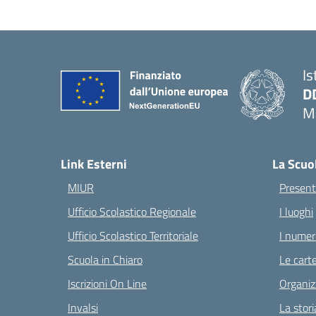
Is
D
Ma
— 
Link Esterni
La Scuo
MIUR
Present
Ufficio Scolastico Regionale
I luoghi
Ufficio Scolastico Territoriale
I numeri
Scuola in Chiaro
Le carte
Iscrizioni On Line
Organiz
Invalsi
La stori