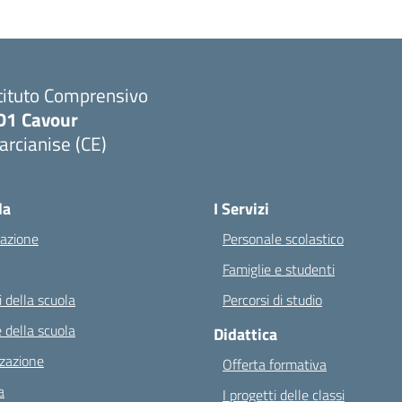
tituto Comprensivo
D1 Cavour
rcianise (CE)
Visita la pagina iniziale della scuola
la
I Servizi
azione
Personale scolastico
Famiglie e studenti
 della scuola
Percorsi di studio
 della scuola
Didattica
zazione
Offerta formativa
a
I progetti delle classi