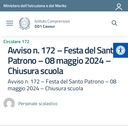
Vai ai contenuti
Vai al menu di navigazione
Vai al footer
Ministero dell'Istruzione e del Merito
Istituto Comprensivo
DD1 Cavour
Circolare 172
Apr
Avviso n. 172 – Festa del Santo
Patrono – 08 maggio 2024 –
Chiusura scuola
Avviso n. 172 – Festa del Santo Patrono – 08
maggio 2024 – Chiusura scuola
Personale scolastico