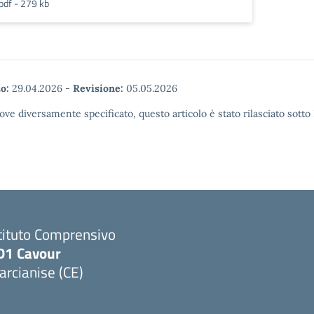
pdf - 279 kb
o:
29.04.2026
-
Revisione:
05.05.2026
ove diversamente specificato, questo articolo è stato rilasciato sott
tituto Comprensivo
D1 Cavour
rcianise (CE)
Visita la pagina iniziale della scuola