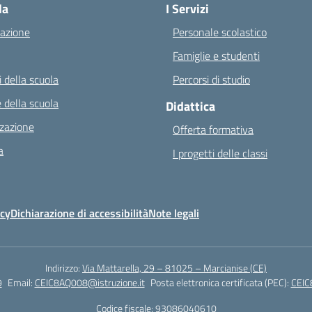
la
I Servizi
azione
Personale scolastico
Famiglie e studenti
 della scuola
Percorsi di studio
 della scuola
Didattica
zazione
Offerta formativa
a
I progetti delle classi
icy
Dichiarazione di accessibilità
Note legali
Indirizzo:
Via Mattarella, 29 – 81025 – Marcianise (CE)
9
Email:
CEIC8AQ008@istruzione.it
Posta elettronica certificata (PEC):
CEIC
Codice fiscale: 93086040610