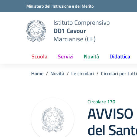
Vai ai contenuti
Vai al menu di navigazione
Vai al footer
Ministero dell'Istruzione e del Merito
Istituto Comprensivo
DD1 Cavour
Marcianise (CE)
Scuola
Servizi
Novità
Didattica
Home
Novità
Le circolari
Circolari per tutti
Circolare 170
AVVISO 
del Sant