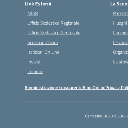
Link Esterni
La Scuo
MIUR
Present
Ufficio Scolastico Regionale
I luoghi
Ufficio Scolastico Territoriale
I numeri
Scuola in Chiaro
Le carte
Iscrizioni On Line
Organiz
Invalsi
La stori
Comune
Amministrazione trasparente
Albo Online
Privacy Pol
Centralino:
0823155864