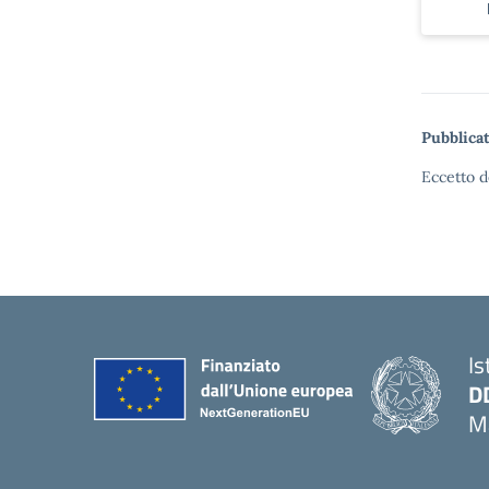
Pubblicat
Eccetto d
Is
D
Ma
— 