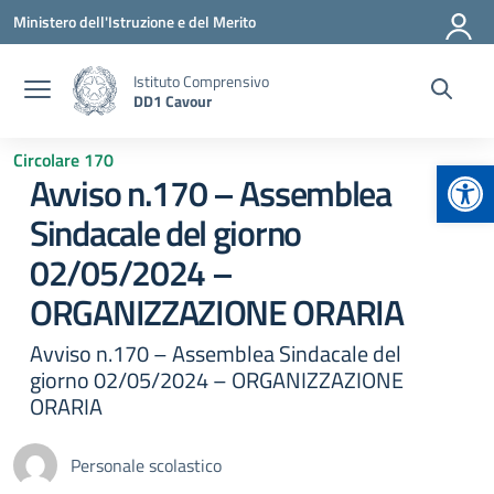
Vai ai contenuti
Vai al menu di navigazione
Vai al footer
Ministero dell'Istruzione e del Merito
Istituto Comprensivo
DD1 Cavour
Circolare 170
Apr
Avviso n.170 – Assemblea
Sindacale del giorno
02/05/2024 –
ORGANIZZAZIONE ORARIA
Avviso n.170 – Assemblea Sindacale del
giorno 02/05/2024 – ORGANIZZAZIONE
ORARIA
Personale scolastico