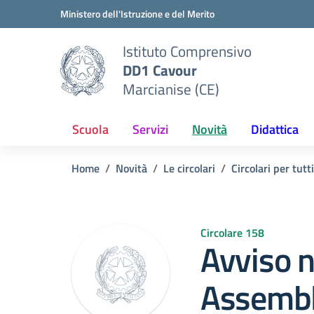
Vai ai contenuti
Vai al menu di navigazione
Vai al footer
Ministero dell'Istruzione e del Merito
Istituto Comprensivo
DD1 Cavour
Marcianise (CE)
Scuola
Servizi
Novità
Didattica
Home
Novità
Le circolari
Circolari per tutti
Circolare 158
Avviso n
Assembl