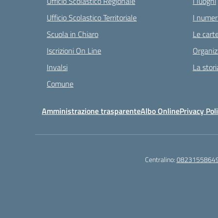
Ufficio Scolastico Regionale
I luoghi
Ufficio Scolastico Territoriale
I numeri
Scuola in Chiaro
Le carte
Iscrizioni On Line
Organiz
Invalsi
La stori
Comune
Amministrazione trasparente
Albo Online
Privacy Pol
Centralino:
0823155864