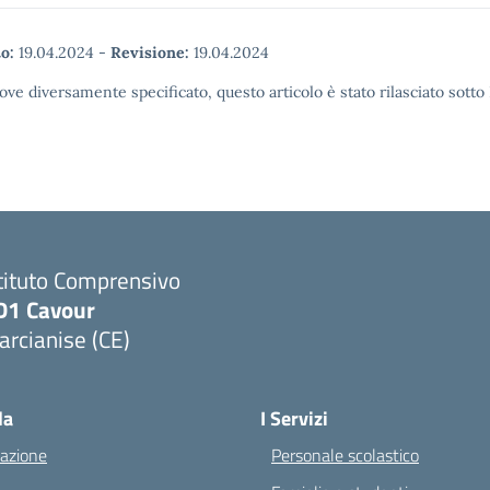
o:
19.04.2024
-
Revisione:
19.04.2024
ove diversamente specificato, questo articolo è stato rilasciato sott
tituto Comprensivo
D1 Cavour
rcianise (CE)
Visita la pagina iniziale della scuola
la
I Servizi
azione
Personale scolastico