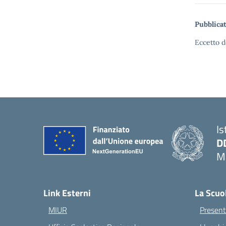
Pubblicat
Eccetto d
Is
D
Ma
— 
Link Esterni
La Scuo
MIUR
Present