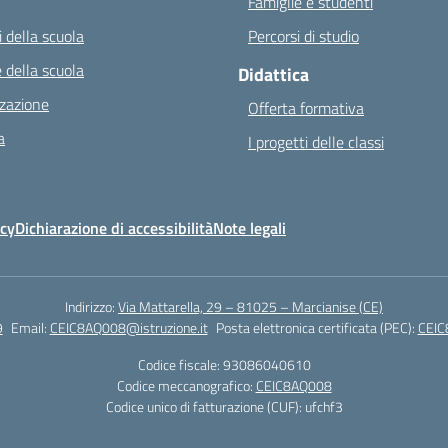
Famiglie e studenti
 della scuola
Percorsi di studio
 della scuola
Didattica
zazione
Offerta formativa
a
I progetti delle classi
icy
Dichiarazione di accessibilità
Note legali
Indirizzo:
Via Mattarella, 29 – 81025 – Marcianise (CE)
9
Email:
CEIC8AQ008@istruzione.it
Posta elettronica certificata (PEC):
CEIC
Codice fiscale: 93086040610
Codice meccanografico:
CEIC8AQ008
Codice unico di fatturazione (CUF): ufchf3