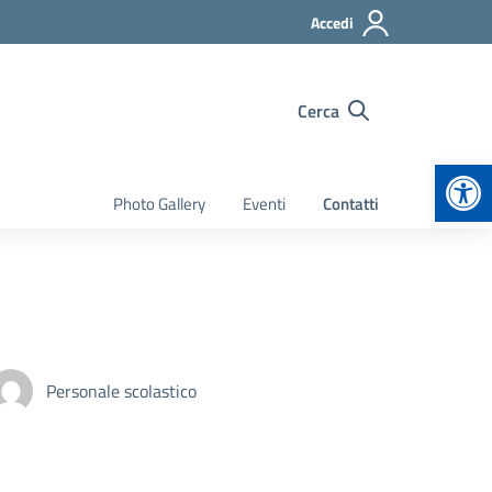
Accedi
Cerca
Apr
Photo Gallery
Eventi
Contatti
Personale scolastico