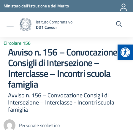
Vai ai contenuti
Vai al menu di navigazione
Vai al footer
Ministero dell'Istruzione e del Merito
Istituto Comprensivo
DD1 Cavour
Circolare 156
Apr
Avviso n. 156 – Convocazione
Consigli di Intersezione –
Interclasse – Incontri scuola
famiglia
Avviso n. 156 – Convocazione Consigli di
Intersezione – Interclasse - Incontri scuola
famiglia
Personale scolastico