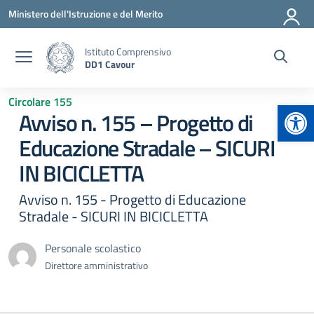
Vai ai contenuti
Vai al menu di navigazione
Vai al footer
Ministero dell'Istruzione e del Merito
Istituto Comprensivo
DD1 Cavour
Circolare 155
Apr
Avviso n. 155 – Progetto di
Educazione Stradale – SICURI
IN BICICLETTA
Avviso n. 155 - Progetto di Educazione
Stradale - SICURI IN BICICLETTA
Personale scolastico
Direttore amministrativo