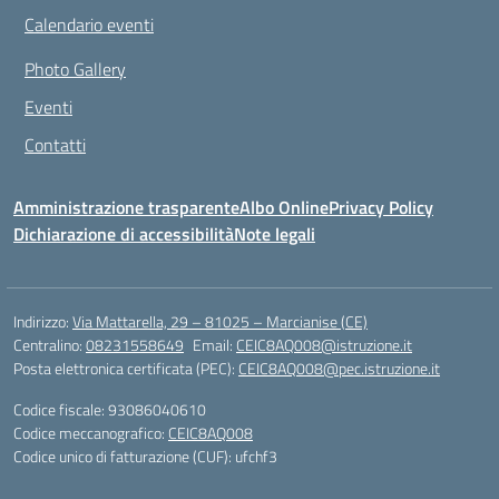
Calendario eventi
Photo Gallery
Eventi
Contatti
Amministrazione trasparente
Albo Online
Privacy Policy
Dichiarazione di accessibilità
Note legali
Indirizzo:
Via Mattarella, 29 – 81025 – Marcianise (CE)
Centralino:
08231558649
Email:
CEIC8AQ008@istruzione.it
Posta elettronica certificata (PEC):
CEIC8AQ008@pec.istruzione.it
Codice fiscale: 93086040610
Codice meccanografico:
CEIC8AQ008
Codice unico di fatturazione (CUF): ufchf3