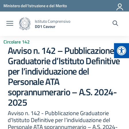
Vai ai contenuti
Vai al menu di navigazione
Vai al footer
Ministero dell'Istruzione e del Merito
Istituto Comprensivo
DD1 Cavour
Circolare 142
Apr
Avviso n. 142 – Pubblicazione
Graduatorie d’Istituto Definitive
per l’individuazione del
Personale ATA
soprannumerario – A.S. 2024-
2025
Avviso n. 142 - Pubblicazione Graduatorie
d'Istituto Definitive per l’individuazione del
Personale ATA soprannumerario – A.S. 2024-