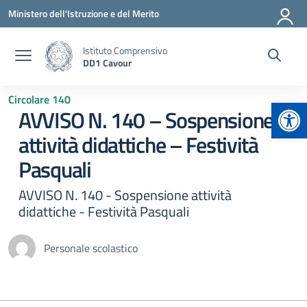
Vai ai contenuti
Vai al menu di navigazione
Vai al footer
Ministero dell'Istruzione e del Merito
Istituto Comprensivo
DD1 Cavour
Circolare 140
Apr
AVVISO N. 140 – Sospensione
attività didattiche – Festività
Pasquali
AVVISO N. 140 - Sospensione attività
didattiche - Festività Pasquali
Personale scolastico