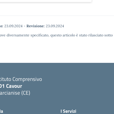
o:
23.09.2024
-
Revisione:
23.09.2024
ove diversamente specificato, questo articolo è stato rilasciato sott
tituto Comprensivo
D1 Cavour
rcianise (CE)
Visita la pagina iniziale della scuola
la
I Servizi