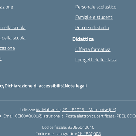
azione
Personale scolastico
Famiglie e studenti
 della scuola
Percorsi di studio
 della scuola
Didattica
zazione
Offerta formativa
a
I progetti delle classi
icy
Dichiarazione di accessibilità
Note legali
Indirizzo:
Via Mattarella, 29 – 81025 – Marcianise (CE)
9
Email:
CEIC8AQ008@istruzione.it
Posta elettronica certificata (PEC):
CEIC
Codice fiscale: 93086040610
Codice meccanografico:
CEIC8AQ008