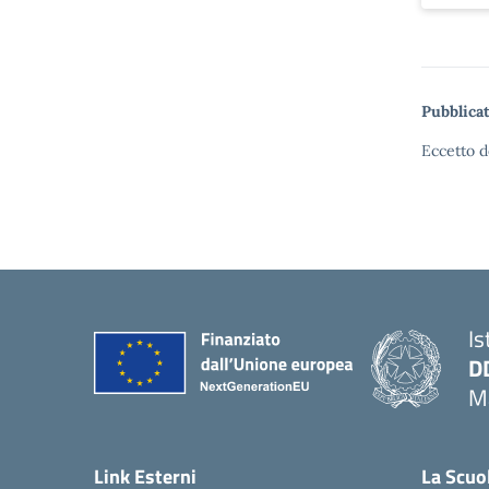
Pubblicat
Eccetto d
Is
D
Ma
— 
Link Esterni
La Scuo