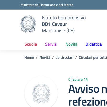
Vai ai contenuti
Vai al menu di navigazione
Vai al footer
Ministero dell'Istruzione e del Merito
Istituto Comprensivo
DD1 Cavour
Marcianise (CE)
Scuola
Servizi
Novità
Didattica
Home
Novità
Le circolari
Circolari per tutti
Circolare 14
Avviso n
refezion