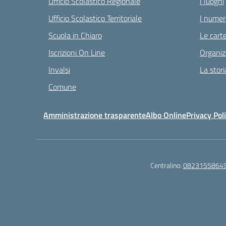
Ufficio Scolastico Regionale
I luoghi
Ufficio Scolastico Territoriale
I numeri
Scuola in Chiaro
Le carte
Iscrizioni On Line
Organiz
Invalsi
La stori
Comune
Amministrazione trasparente
Albo Online
Privacy Pol
Centralino:
0823155864