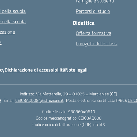
Famiglie e studenti
 della scuola
Percorsi di studio
 della scuola
Didattica
zazione
Offerta formativa
a
I progetti delle classi
icy
Dichiarazione di accessibilità
Note legali
Indirizzo:
Via Mattarella, 29 – 81025 – Marcianise (CE)
9
Email:
CEIC8AQ008@istruzione.it
Posta elettronica certificata (PEC):
CEIC
Codice fiscale: 93086040610
Codice meccanografico:
CEIC8AQ008
Codice unico di fatturazione (CUF): ufchf3