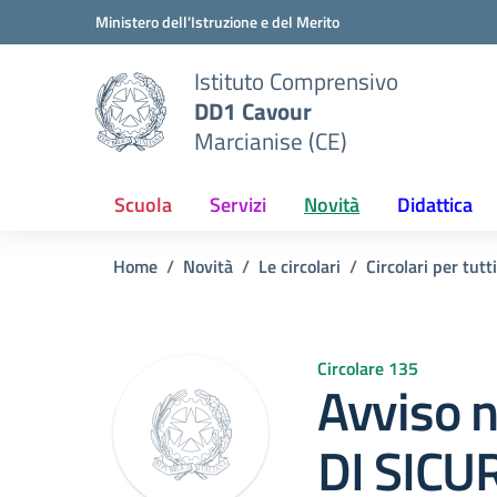
Vai ai contenuti
Vai al menu di navigazione
Vai al footer
Ministero dell'Istruzione e del Merito
Istituto Comprensivo
DD1 Cavour
Marcianise (CE)
Scuola
Servizi
Novità
Didattica
Home
Novità
Le circolari
Circolari per tutti
Circolare 135
Avviso 
DI SICU