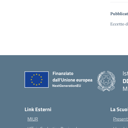
Pubblicat
Eccetto d
Is
D
Ma
— 
Link Esterni
La Scuo
MIUR
Present