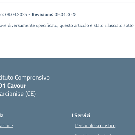
o:
09.04.2025
-
Revisione:
09.04.2025
ove diversamente specificato, questo articolo è stato rilasciato sott
tituto Comprensivo
D1 Cavour
rcianise (CE)
Visita la pagina iniziale della scuola
la
I Servizi
azione
Personale scolastico