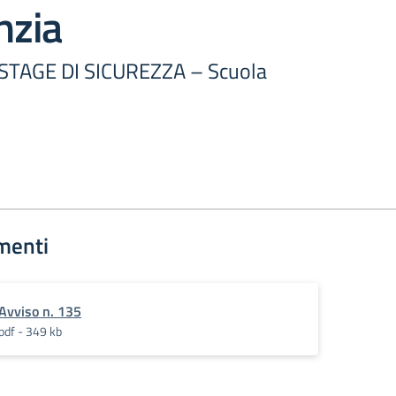
nzia
 STAGE DI SICUREZZA – Scuola
menti
Avviso n. 135
pdf - 349 kb