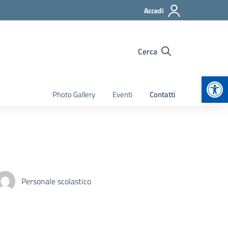
Accedi
Cerca
Apr
Photo Gallery
Eventi
Contatti
Personale scolastico