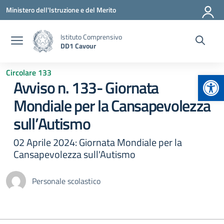
Vai ai contenuti
Vai al menu di navigazione
Vai al footer
Ministero dell'Istruzione e del Merito
Istituto Comprensivo
DD1 Cavour
Circolare 133
Apr
Avviso n. 133- Giornata
Mondiale per la Cansapevolezza
sull’Autismo
02 Aprile 2024: Giornata Mondiale per la
Cansapevolezza sull'Autismo
Personale scolastico