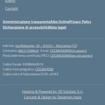
Eventi
Contatti
Amministrazione trasparente
Albo Online
Privacy Policy
Dichiarazione di accessibilità
Note legali
Indirizzo:
Via Mattarella, 29 – 81025 – Marcianise (CE)
Centralino:
08231558649
Email:
CEIC8AQ008@istruzione.it
Posta elettronica certificata (PEC):
CEIC8AQ008@pec.istruzione.it
Codice fiscale: 93086040610
Codice meccanografico:
CEIC8AQ008
Codice unico di fatturazione (CUF): ufchf3
Hosting & Powered by 3D Solution S.r.l.
Concept & Design by Designers Italia