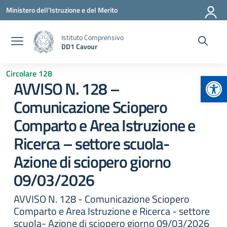
Vai ai contenuti
Vai al menu di navigazione
Vai al footer
Ministero dell'Istruzione e del Merito
Istituto Comprensivo
DD1 Cavour
Circolare 128
Apr
AVVISO N. 128 –
Comunicazione Sciopero
Comparto e Area Istruzione e
Ricerca – settore scuola-
Azione di sciopero giorno
09/03/2026
AVVISO N. 128 - Comunicazione Sciopero
Comparto e Area Istruzione e Ricerca - settore
scuola- Azione di sciopero giorno 09/03/2026