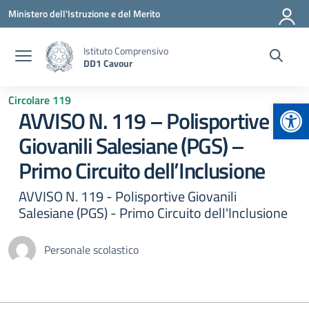
Vai ai contenuti
Vai al menu di navigazione
Vai al footer
Ministero dell'Istruzione e del Merito
Istituto Comprensivo
DD1 Cavour
Circolare 119
Apr
AVVISO N. 119 – Polisportive
Giovanili Salesiane (PGS) –
Primo Circuito dell’Inclusione
AVVISO N. 119 - Polisportive Giovanili
Salesiane (PGS) - Primo Circuito dell'Inclusione
Personale scolastico