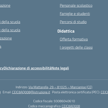
azione
Personale scolastico
Famiglie e studenti
 della scuola
Percorsi di studio
 della scuola
Didattica
zazione
Offerta formativa
a
I progetti delle classi
icy
Dichiarazione di accessibilità
Note legali
Indirizzo:
Via Mattarella, 29 – 81025 – Marcianise (CE)
9
Email:
CEIC8AQ008@istruzione.it
Posta elettronica certificata (PEC):
CEIC
Codice fiscale: 93086040610
Codice meccanografico:
CEIC8AQ008