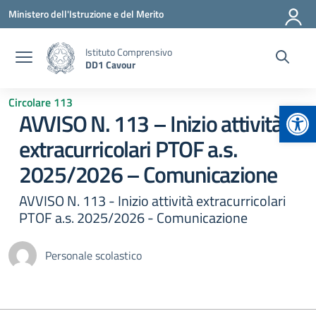
Vai ai contenuti
Vai al menu di navigazione
Vai al footer
Ministero dell'Istruzione e del Merito
Istituto Comprensivo
DD1 Cavour
Circolare 113
Apr
AVVISO N. 113 – Inizio attività
extracurricolari PTOF a.s.
2025/2026 – Comunicazione
AVVISO N. 113 - Inizio attività extracurricolari
PTOF a.s. 2025/2026 - Comunicazione
Personale scolastico