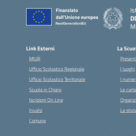
Is
D
Ma
— 
Link Esterni
La Scuo
MIUR
Present
Ufficio Scolastico Regionale
I luoghi
Ufficio Scolastico Territoriale
I numeri
Scuola in Chiaro
Le carte
Iscrizioni On Line
Organiz
Invalsi
La stori
Comune