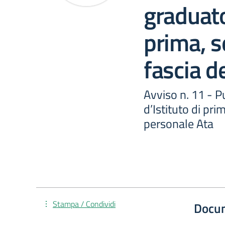
graduato
prima, s
fascia d
Avviso n. 11 - P
d’Istituto di pri
personale Ata
Stampa / Condividi
Docu