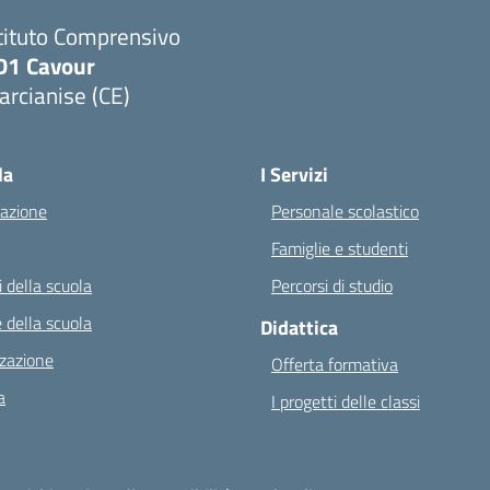
tituto Comprensivo
D1 Cavour
rcianise (CE)
Visita la pagina iniziale della scuola
la
I Servizi
azione
Personale scolastico
Famiglie e studenti
 della scuola
Percorsi di studio
 della scuola
Didattica
zazione
Offerta formativa
a
I progetti delle classi