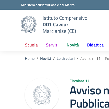
Vai ai contenuti
Vai al menu di navigazione
Vai al footer
Ministero dell'Istruzione e del Merito
Istituto Comprensivo
DD1 Cavour
Marcianise (CE)
Scuola
Servizi
Novità
Didattica
Home
Novità
Le circolari
Avviso n. 11 – Pu
Circolare 11
Avviso n
Pubblic