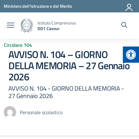
Vai ai contenuti
Vai al menu di navigazione
Vai al footer
Ministero dell'Istruzione e del Merito
Istituto Comprensivo
DD1 Cavour
Circolare 104
Apr
AVVISO N. 104 – GIORNO
DELLA MEMORIA – 27 Gennaio
2026
AVVISO N. 104 - GIORNO DELLA MEMORIA -
27 Gennaio 2026
Personale scolastico