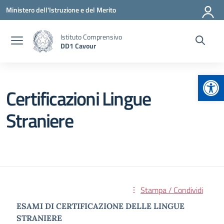
Vai ai contenuti
Vai al menu di navigazione
Vai al footer
Ministero dell'Istruzione e del Merito
Istituto Comprensivo
DD1 Cavour
Apr
Certificazioni Lingue
Straniere
Stampa / Condividi
ESAMI DI CERTIFICAZIONE DELLE LINGUE
STRANIERE