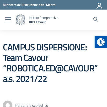
Vai ai contenuti
Vai al menu di navigazione
Vai al footer
Ministero dell'Istruzione e del Merito
Istituto Comprensivo
DD1 Cavour
Apr
CAMPUS DISPERSIONE:
Team Cavour
“ROBOTICA.ED@CAVOUR”
a.s. 2021/22
Personale scolastico