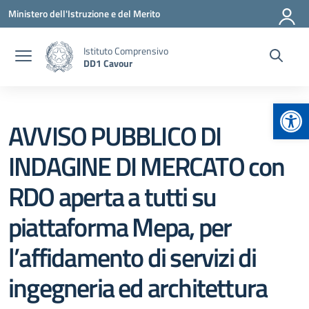
Vai ai contenuti
Vai al menu di navigazione
Vai al footer
Ministero dell'Istruzione e del Merito
Istituto Comprensivo
DD1 Cavour
Apr
AVVISO PUBBLICO DI
INDAGINE DI MERCATO con
RDO aperta a tutti su
piattaforma Mepa, per
l’affidamento di servizi di
ingegneria ed architettura