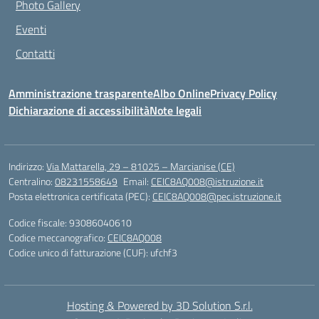
Photo Gallery
Eventi
Contatti
Amministrazione trasparente
Albo Online
Privacy Policy
Dichiarazione di accessibilità
Note legali
Indirizzo:
Via Mattarella, 29 – 81025 – Marcianise (CE)
Centralino:
08231558649
Email:
CEIC8AQ008@istruzione.it
Posta elettronica certificata (PEC):
CEIC8AQ008@pec.istruzione.it
Codice fiscale: 93086040610
Codice meccanografico:
CEIC8AQ008
Codice unico di fatturazione (CUF): ufchf3
Hosting & Powered by 3D Solution S.r.l.